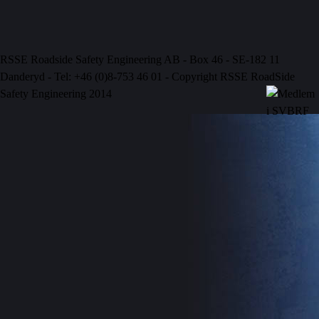
RSSE Roadside Safety Engineering AB - Box 46 - SE-182 11
Danderyd - Tel: +46 (0)8-753 46 01 - Copyright RSSE RoadSide
Safety Engineering 2014