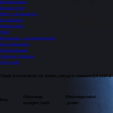
Barriäröppningar
Bommar & Nät
Buller- och bländskydd
Krockdämpare
Publika miljöer
QMB
Räckesändar – energiabsorberande
Säkra arbetsplatser
Stolpförankringar
Vägräcken / Barriärer
TMA-skydd
Tabell, Krockkriterier för fordon, utdrag ur standard EN 1317-2
Påkörnings
Påkörningsvinkel
Prov
hastighet, km/h
, grader