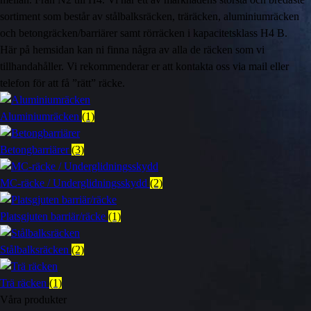
sortiment som består av stålbalksräcken, träräcken, aluminiumräcken
och betongräcken/barriärer samt rörräcken i kapacitetsklass H4 B.
Här på hemsidan kan ni finna några av alla de räcken som vi
tillhandahåller. Vi rekommenderar er att kontakta oss via mail eller
telefon för att få ”rätt” räcke.
Aluminiumräcken
(1)
Betongbarriärer
(3)
MC-räcke / Underglidningsskydd
(2)
Platsgjuten barriär/räcke
(1)
Stålbalksräcken
(2)
Trä räcken
(1)
Våra produkter