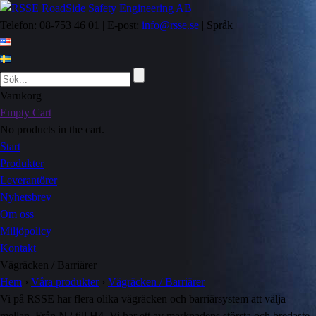
Telefon: 08-753 46 01 | E-post:
info@rsse.se
| Språk
Varukorg
Empty Cart
No products in the cart.
Start
Produkter
Leverantörer
Nyhetsbrev
Om oss
Miljöpolicy
Kontakt
Vägräcken / Barriärer
Hem
›
Våra produkter
›
Vägräcken / Barriärer
Vi på RSSE har flera olika vägräcken och barriärsystem att välja
mellan. Från N2 till H4. Vi har ett av marknadens största och bredaste