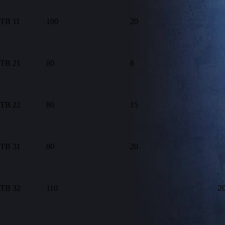
TB 11
100
20
TB 21
80
8
TB 22
80
15
TB 31
80
20
TB 32
110
2