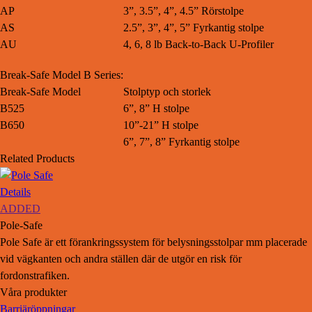
AP
3”, 3.5”, 4”, 4.5” Rörstolpe
AS
2.5”, 3”, 4”, 5” Fyrkantig stolpe
AU
4, 6, 8 lb Back-to-Back U-Profiler
Break-Safe Model B Series:
Break-Safe Model
Stolptyp och storlek
B525
6”, 8” H stolpe
B650
10”-21” H stolpe
6”, 7”, 8” Fyrkantig stolpe
Related Products
Details
ADDED
Pole-Safe
Pole Safe är ett förankringssystem för belysningsstolpar mm placerade
vid vägkanten och andra ställen där de utgör en risk för
fordonstrafiken.
Våra produkter
Barriäröppningar