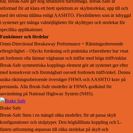
har, Break-Safe ger hög strukturell bärförmåga. Break-Safe är
utformad för att klara ett brett spektrum av skyltstorlekar, upp till och
med det största tillåtna enligt AASHTO. Flexibiliteten som är inbyggd
i systemet ger många valmöjligheter för skylttyper och storlekar för
specifika applikationer.
Funktioner och fördelar
Omni-Directional Breakaway Performance = Riktningsoberoende
eftergivlighet – Olycks forskning och praktiska erfarenheter har visat
att fordonen ofta lämnar vägbanan och träffar med höga träffvinklar.
Break-Safe symmetriska kopplings element gör att systemet ger efter
med konsekvent och förutsägbart oavsett fordonets träffvinkel. Denna
unika riktningsoberoende överstiger FHWA och AASHTO krav på
prestanda. Alla Break-Safe modeller är FHWA-godkänd för
användning på National Highway System (NHS).
Brake Safe
Break-Safe finns i en mängd olika modeller, för att passa skylt
konfigurationer och stolptyper. Den höghållfasta koppling och L-
fästets utformning anpassas till olika storlekar på skylt och