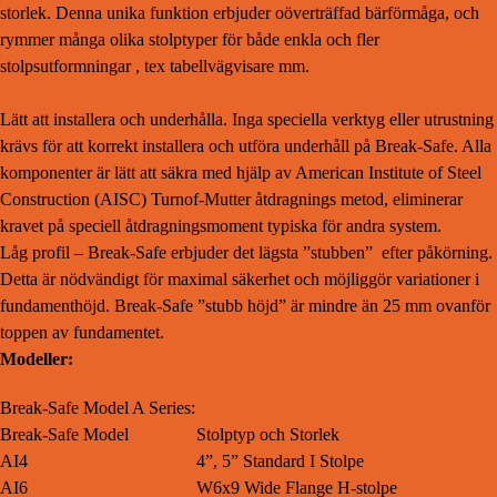
storlek. Denna unika funktion erbjuder oöverträffad bärförmåga, och
rymmer många olika stolptyper för både enkla och fler
stolpsutformningar , tex tabellvägvisare mm.
Lätt att installera och underhålla. Inga speciella verktyg eller utrustning
krävs för att korrekt installera och utföra underhåll på Break-Safe. Alla
komponenter är lätt att säkra med hjälp av American Institute of Steel
Construction (AISC) ​​Turnof-Mutter åtdragnings metod, eliminerar
kravet på speciell åtdragningsmoment typiska för andra system.
Låg profil – Break-Safe erbjuder det lägsta ”stubben” efter påkörning.
Detta är nödvändigt för maximal säkerhet och möjliggör variationer i
fundamenthöjd. Break-Safe ”stubb höjd” är mindre än 25 mm ovanför
toppen av fundamentet.
Modeller:
Break-Safe Model A Series:
Break-Safe Model
Stolptyp och Storlek
AI4
4”, 5” Standard I Stolpe
AI6
W6x9 Wide Flange H-stolpe