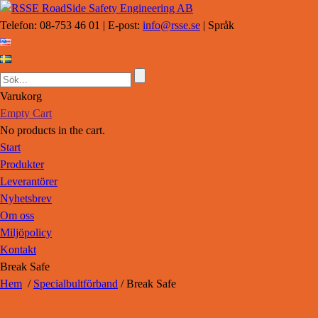
Telefon: 08-753 46 01 | E-post:
info@rsse.se
| Språk
Varukorg
Empty Cart
No products in the cart.
Start
Produkter
Leverantörer
Nyhetsbrev
Om oss
Miljöpolicy
Kontakt
Break Safe
Hem
/
Specialbultförband
/ Break Safe