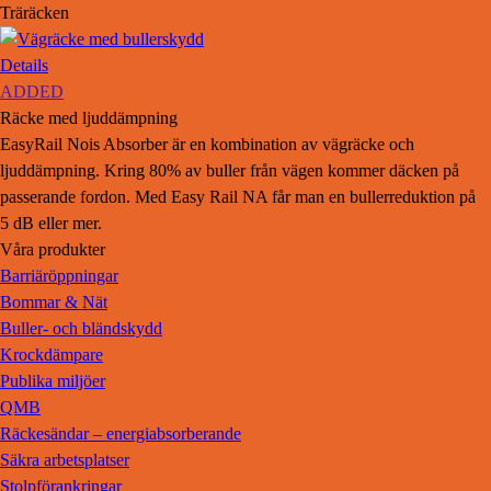
Träräcken
Details
ADDED
Räcke med ljuddämpning
Easy
Rail Nois Absorber är en kombination av vägräcke och
ljuddämpning. Kring 80% av buller från vägen kommer däcken på
passerande fordon. Med Easy Rail NA får man en bullerreduktion på
5
dB
eller mer.
Våra produkter
Barriäröppningar
Bommar & Nät
Buller- och bländskydd
Krockdämpare
Publika miljöer
QMB
Räckesändar – energiabsorberande
Säkra arbetsplatser
Stolpförankringar