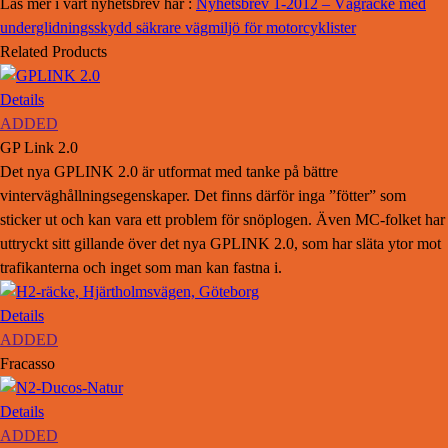
Läs mer i vårt nyhetsbrev här :
Nyhetsbrev 1-2012 – Vägräcke med
underglidningsskydd säkrare vägmiljö för motorcyklister
Related Products
Details
ADDED
GP Link 2.0
Det nya GPLINK 2.0 är utformat med tanke på bättre
vinterväghållningsegenskaper. Det finns därför inga ”fötter” som
sticker ut och kan vara ett problem för snöplogen. Även MC-folket har
uttryckt sitt gillande över det nya GPLINK 2.0, som har släta ytor mot
trafikanterna och inget som man kan fastna i.
Details
ADDED
Fracasso
Details
ADDED