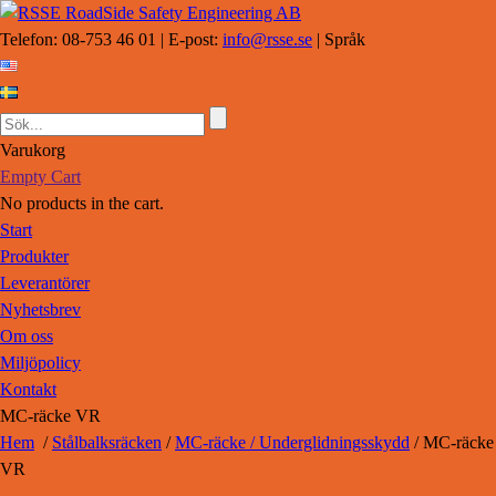
Telefon: 08-753 46 01 | E-post:
info@rsse.se
| Språk
Varukorg
Empty Cart
No products in the cart.
Start
Produkter
Leverantörer
Nyhetsbrev
Om oss
Miljöpolicy
Kontakt
MC-räcke VR
Hem
/
Stålbalksräcken
/
MC-räcke / Underglidningsskydd
/ MC-räcke
VR