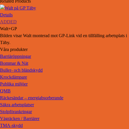
Related Products
Details
ADDED
Walt+GP
Bilden visar Walt monterad mot GP-Link vid en tillfälling arbetsplats i
Täby.
Våra produkter
Barriäröppningar
Bommar & Nät
Buller- och bländskydd
Krockdämpare
Publika miljöer
QMB
Räckesändar – energiabsorberande
Säkra arbetsplatser
Stolpförankringar
Vägräcken / Barriärer
TMA-skydd