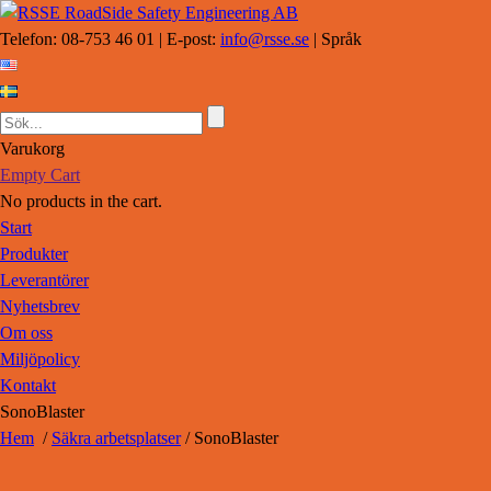
Telefon: 08-753 46 01 | E-post:
info@rsse.se
| Språk
Varukorg
Empty Cart
No products in the cart.
Start
Produkter
Leverantörer
Nyhetsbrev
Om oss
Miljöpolicy
Kontakt
SonoBlaster
Hem
/
Säkra arbetsplatser
/ SonoBlaster